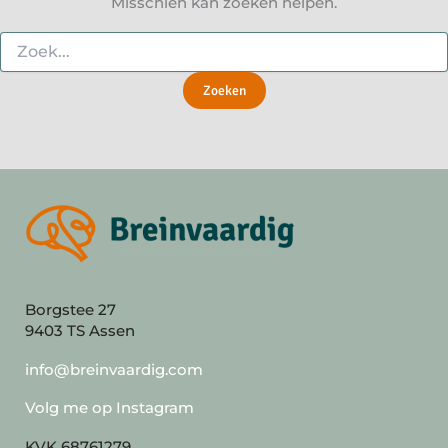
Misschien kan zoeken helpen.
Zoek
naar:
Borgstee 27
9403 TS Assen
info@breinvaardig.com
Volg me op Instagram
KVK 68761279