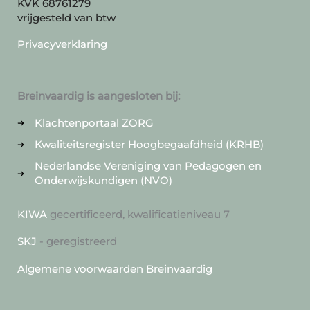
KVK 68761279
vrijgesteld van btw
Privacyverklaring
Breinvaardig is aangesloten bij:
Klachtenportaal ZORG
Kwaliteitsregister Hoogbegaafdheid (KRHB)
Nederlandse Vereniging van Pedagogen en
Onderwijskundigen (NVO)
KIWA
gecertificeerd, kwalificatieniveau 7
SKJ
- geregistreerd
Algemene voorwaarden Breinvaardig