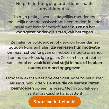
Help! Mijn hoogbegaafde tiener haalt
onvoldoendes
In mijn praktijk werk ik dagelijks met tieners
makkelijk door de basisschool heen rolden, in ieder
geval wat leerstof betreft. Maar
nu ze op het
voortgezet onderwijs zitten, valt het tegen
.
Ze halen onvoldoendes, of gewoon lager dan ze
zouden kunnen halen.
Ze verliezen hun motivatie
om naar school te gaan
en hebben moeite om met
hun huiswerk bezig te gaan. Ze zien het nut niet in
van school en
vaak is er veel strijd in huis of hebben
ouders de moed opgegeven
.
Omdat ik exact weet hoe dat voelt, voor zowel ouder
als kind, heb ik
de 7 sleutels die de leerresultaten
beïnvloeden
op een rij gezet. Mét natuurlijk een
aantal praktische handvatten!
Stuur me het ebook!