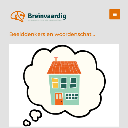
Ga
naar
de
inhoud
Beelddenkers en woordenschat…