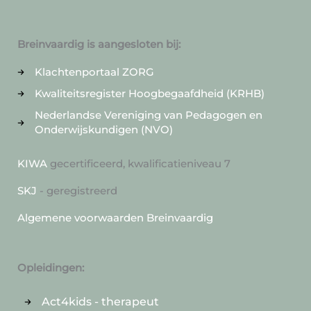
Breinvaardig is aangesloten bij:
Klachtenportaal ZORG
Kwaliteitsregister Hoogbegaafdheid (KRHB)
Nederlandse Vereniging van Pedagogen en
Onderwijskundigen (NVO)
KIWA
gecertificeerd, kwalificatieniveau 7
SKJ
- geregistreerd
Algemene voorwaarden Breinvaardig
Opleidingen:
Act4kids - therapeut