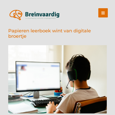
Ga
naar
de
inhoud
Papieren leerboek wint van digitale
broertje