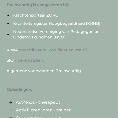
Breinvaardig is aangesloten bij:
Klachtenportaal ZORG
Kwaliteitsregister Hoogbegaafdheid (KRHB)
Nederlandse Vereniging van Pedagogen en
Onderwijskundigen (NVO)
KIWA
gecertificeerd, kwalificatieniveau 7
SKJ
- geregistreerd
Algemene voorwaarden Breinvaardig
Opleidingen:
Act4kids - therapeut
Actief leren leren - trainer
Act your way - trainer