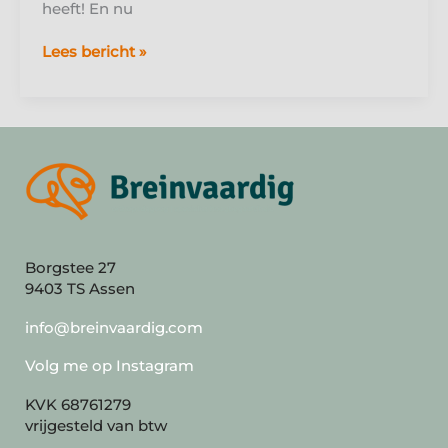
heeft! En nu
Watervalfenomeen
Lees bericht »
Borgstee 27
9403 TS Assen
info@breinvaardig.com
Volg me op Instagram
KVK 68761279
vrijgesteld van btw