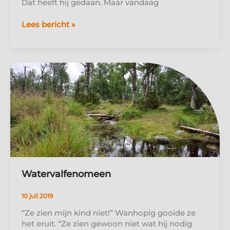
Dat heeft hij gedaan. Maar vandaag
Waarom
Lees bericht »
veel
hoogbegaafde
kinderen
faalangst
hebben
Watervalfenomeen
10 juli 2019
“Ze zien mijn kind niet!” Wanhopig gooide ze
het eruit. “Ze zien gewoon niet wat hij nodig