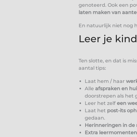
genoteerd. Ook een pow
laten maken van aantek
En natuurlijk niet nog
Leer je kin
Ten slotte, en dat is mi
aantal tips:
Laat hem / haar
werk
Alle
afspraken en hu
doorstrepen als het 
Leer het zelf
een wee
Laat het
post-its o
gedaan.
Herinneringen in de 
Extra leermomenten