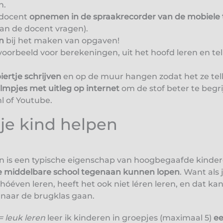
n.
 docent
opnemen in de spraakrecorder van de mobiele 
n de docent vragen).
n
bij het maken van opgaven!
jvoorbeeld voor berekeningen, uit het hoofd leren en te
ertje schrijven
en op de muur hangen zodat het ze te
ilmpjes met uitleg op internet
om de stof beter te begri
 of Youtube.
 je kind helpen
en is een typische eigenschap van hoogbegaafde kinde
de middelbare school tegenaan kunnen lopen
. Want als 
 hóéven leren, heeft het ook niet léren leren, en dat k
naar de brugklas gaan.
= leuk leren
leer ik kinderen in groepjes (maximaal 5)
ee