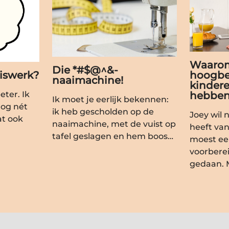
Waarom
Die *#$@^&-
hoogbe
uiswerk?
naaimachine!
kindere
hebbe
eter. Ik
Ik moet je eerlijk bekennen:
nog nét
ik heb gescholden op de
Joey wil n
at ook
naaimachine, met de vuist op
heeft va
tafel geslagen en hem boos…
moest ee
voorberei
gedaan. 