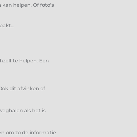
n kan helpen. Of
foto’s
epakt…
chzelf te helpen. Een
Ook dit afvinken of
eghalen als het is
n om zo de informatie