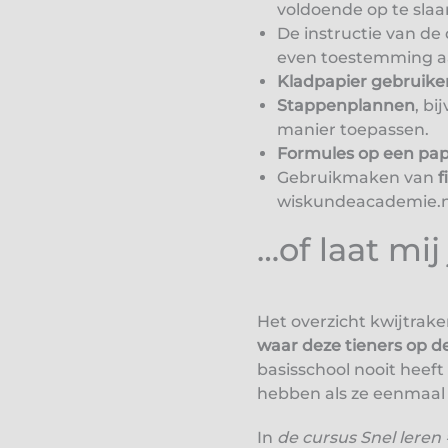
voldoende op te slaa
De instructie van de
even toestemming aa
Kladpapier gebruike
Stappenplannen
, bi
manier toepassen.
Formules op een papi
Gebruikmaken van
f
wiskundeacademie.nl
…of laat mij
Het overzicht kwijtrak
waar deze tieners op 
basisschool nooit heeft
hebben als ze eenmaal 
In
de cursus Snel leren 