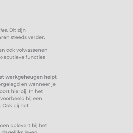
ies
. Dit zijn
jaren steeds verder.
n en ook volwassenen
xecutieve functies
et werkgeheugen helpt
eergelegd en wanneer je
rt hierbij. In het
jvoorbeeld bij een
 Ook bij het
en oplevert bij het
e dagelijks leven
.