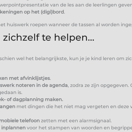
erpointpresentatie van de les aan de leerlingen geve
eningen op het (digi)bord
.
 het huiswerk roepen wanneer de tassen al worden ing
d zichzelf te helpen…
sschien wel het belangrijkste, kun je je kind leren om zi
en met afvinklijstjes
.
iswerk noteren in de agenda
, zodra ze zijn opgegeven. 
gedaan is.
k- of dagplanning maken.
phangen
met dingen die het niet mag vergeten en deze w
mobiele telefoon
zetten met een alarmsignaal.
 inplannen
voor het stampen van woorden en begrippe