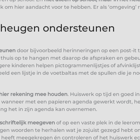
jk om hier aandacht voor te hebben. Er als ‘omgeving’
eheugen ondersteunen
teunen
door bijvoorbeeld herinneringen op een post-it t
 thuis op te hangen met daarop de afspraken en gebeu
ere kinderen helpen pictogrammenlijstjes of afvinklij
eld een lijstje in de voetbaltas met de spullen die je n
hier rekening mee houden
. Huiswerk op tijd en goed in
f wanneer met een papieren agenda gewerkt wordt, he
ling het in zijn agenda kan overnemen.
schriftelijk meegeven
of op een vaste plek in de leero
eigen woorden te herhalen wat je zojuist gezegd hebt o
 heeft meegekregen én controleren of het huiswerk e