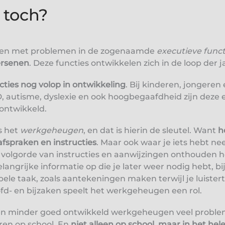
 toch?
ben met problemen in de zogenaamde
executieve funct
ersenen
. Deze functies ontwikkelen zich in de loop der 
ncties nog volop in ontwikkeling
. Bij kinderen, jongere
 autisme, dyslexie en ook hoogbegaafdheid zijn deze e
ontwikkeld.
s het
werkgeheugen
, en dat is hierin de sleutel. Want
h
afspraken en instructies
. Maar ook waar je iets hebt n
volgorde van instructies en aanwijzingen onthouden hoo
angrijke informatie op die je later weer nodig hebt, bi
le taak, zoals aantekeningen maken terwijl je luistert.
d- en bijzaken speelt het werkgeheugen een rol.
een minder goed ontwikkeld werkgeheugen veel problem
ren op school. En
niet alleen op school, maar in het hel