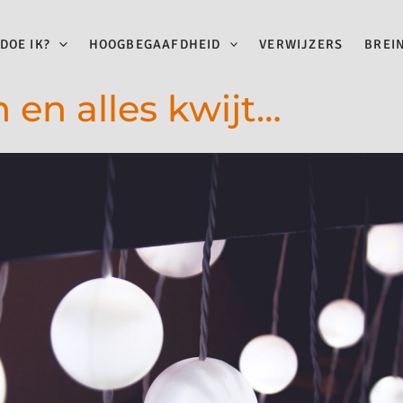
DOE IK?
HOOGBEGAAFDHEID
VERWIJZERS
BREI
 en alles kwijt…